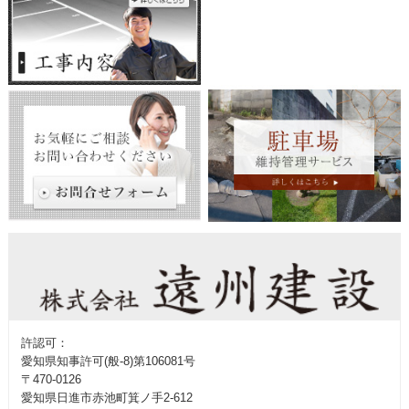
許認可：
愛知県知事許可(般-8)第106081号
〒470-0126
愛知県日進市赤池町箕ノ手2-612